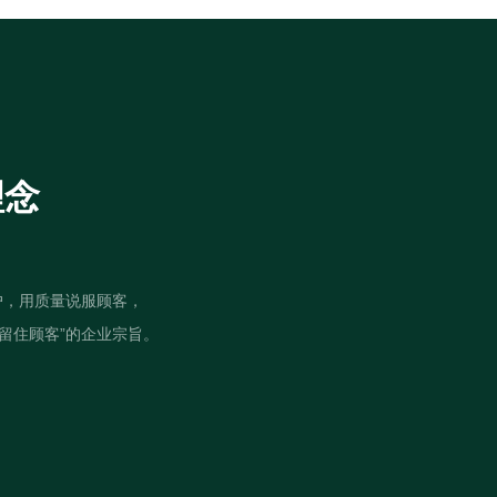
理念
户，用质量说服顾客，
留住顾客”的企业宗旨。