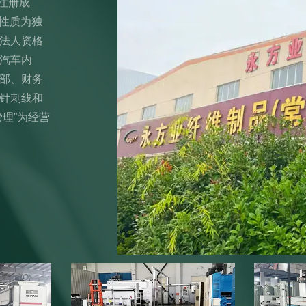
注册成
其性质为独
法人资格
汽车内
部、财务
针刺线和
理”为经营